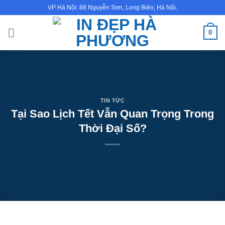
Bỏ
VP Hà Nội: 88 Nguyễn Sơn, Long Biên, Hà Nội.
qua
nội
0
dung
TIN TỨC
Tại Sao Lịch Tết Vẫn Quan Trọng Trong
Thời Đại Số?