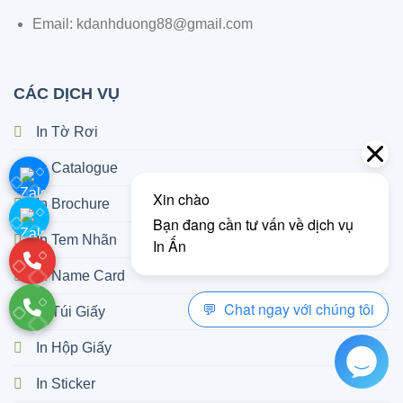
Email: kdanhduong88@gmail.com
CÁC DỊCH VỤ
In Tờ Rơi
In Catalogue
In Brochure
In Tem Nhãn
In Name Card
In Túi Giấy
In Hộp Giấy
In Sticker