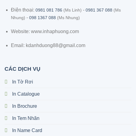
Điện thoại:
-
0981 081 786
(Ms Linh)
0981 367 088
(Ms
-
Nhung)
098 1367 088
(Ms Nhung)
Website: www.inhaphuong.com
Email: kdanhduong88@gmail.com
CÁC DỊCH VỤ
In Tờ Rơi
In Catalogue
In Brochure
In Tem Nhãn
In Name Card