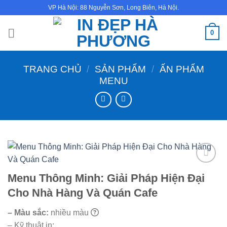
Bỏ
VP Hà Nội: 88 Nguyễn Sơn, Long Biên, Hà Nội.
qua
nội
0
dung
TRANG CHỦ
/
SẢN PHẨM
/
ẤN PHẨM
MENU
Menu Thông Minh: Giải Pháp Hiện Đại
Cho Nhà Hàng Và Quán Cafe
– Màu sắc:
nhiều màu
– Kỹ thuật in: