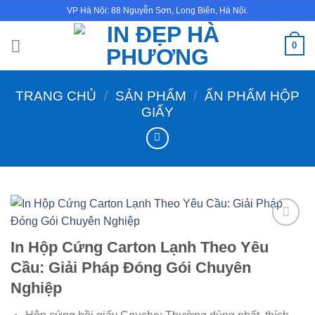
Bỏ
VP Hà Nội: 88 Nguyễn Sơn, Long Biên, Hà Nội.
qua
nội
0
dung
TRANG CHỦ
/
SẢN PHẨM
/
ẤN PHẨM HỘP
GIẤY
In Hộp Cứng Carton Lạnh Theo Yêu
Cầu: Giải Pháp Đóng Gói Chuyên
Nghiệp