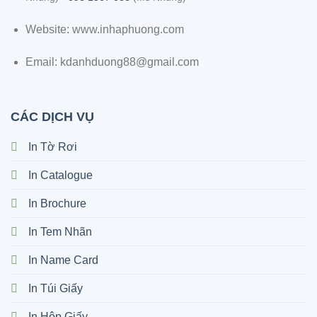
Website: www.inhaphuong.com
Email: kdanhduong88@gmail.com
CÁC DỊCH VỤ
In Tờ Rơi
In Catalogue
In Brochure
In Tem Nhãn
In Name Card
In Túi Giấy
In Hộp Giấy