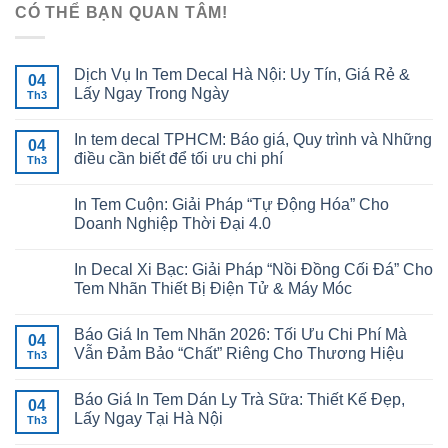
CÓ THỂ BẠN QUAN TÂM!
Dịch Vụ In Tem Decal Hà Nội: Uy Tín, Giá Rẻ &
04
Lấy Ngay Trong Ngày
Th3
In tem decal TPHCM: Báo giá, Quy trình và Những
04
điều cần biết để tối ưu chi phí
Th3
In Tem Cuộn: Giải Pháp “Tự Động Hóa” Cho
Doanh Nghiệp Thời Đại 4.0
In Decal Xi Bạc: Giải Pháp “Nồi Đồng Cối Đá” Cho
Tem Nhãn Thiết Bị Điện Tử & Máy Móc
Báo Giá In Tem Nhãn 2026: Tối Ưu Chi Phí Mà
04
Vẫn Đảm Bảo “Chất” Riêng Cho Thương Hiệu
Th3
Báo Giá In Tem Dán Ly Trà Sữa: Thiết Kế Đẹp,
04
Lấy Ngay Tại Hà Nội
Th3