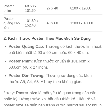
Poster
68.58 x
27 x 40
8100 x 12000
phim
101.60
Poster
101.60 x
quảng cáo
40 x 60
12000 x 18000
152.40
lớn
2. Kích Thước Poster Theo Mục Đích Sử Dụng
Poster Quảng Cáo
: Thường có kích thước linh hoạt,
phổ biến nhất là 90 x 60 cm hoặc 60 x 40 cm.
Poster Phim
: Kích thước chuẩn là 101.6cm x
68.6cm (40 x 27 inch).
Poster Dán Tường
: Thường sử dụng các kích
thước A5, A4, A3, A1 tùy theo không gian.
Lưu ý
:
Poster size
là một yếu tố quan trọng cần cân
nhắc kỹ lưỡng trước khi bắt đầu thiết kế. Hiểu rõ về
poster size sẽ giúp bạn tránh được những sai sót khi in