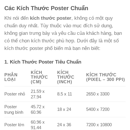
Các Kích Thước Poster Chuẩn
Khi nói đến
kích thước poster
, không có một quy
chuẩn duy nhất. Tùy thuộc vào mục đích sử dụng,
không gian trưng bày và yêu cầu của khách hàng, bạn
có thể chọn kích thước phù hợp. Dưới đây là một số
kích thước poster phổ biến mà bạn nên biết:
1. Kích Thước Poster Tiêu Chuẩn
KÍCH
KÍCH
PHÂN
KÍCH THƯỚC
THƯỚC
THƯỚC
LOẠI
(PIXEL – 300 PPI)
(CM)
(INCH)
21.59 x
Poster nhỏ
8.5 x 11
2650 x 3300
27.94
Poster
45.72 x
18 x 24
5400 x 7200
trung bình
60.96
60.96 x
Poster lớn
24 x 36
7200 x 10800
91.44