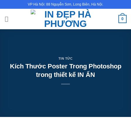
Bỏ
VP Hà Nội: 88 Nguyễn Sơn, Long Biên, Hà Nội.
qua
nội
0
dung
TIN TỨC
Kích Thước Poster Trong Photoshop
trong thiết kế IN ẤN