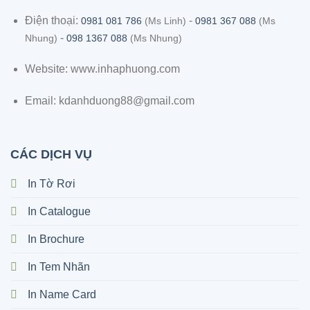
Điện thoại:
-
0981 081 786
(Ms Linh)
0981 367 088
(Ms
-
Nhung)
098 1367 088
(Ms Nhung)
Website: www.inhaphuong.com
Email: kdanhduong88@gmail.com
CÁC DỊCH VỤ
In Tờ Rơi
In Catalogue
In Brochure
In Tem Nhãn
In Name Card