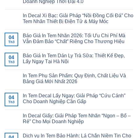
Doanh Nghiệp Thời Đại 4.0
In Decal Xi Bạc: Giải Pháp “Nồi Đồng Cối Đá” Cho
Tem Nhãn Thiết Bị Điện Tử & Máy Móc
Báo Giá In Tem Nhãn 2026: Tối Ưu Chi Phí Mà
04
Vẫn Đảm Bảo “Chất” Riêng Cho Thương Hiệu
Th3
Báo Giá In Tem Dán Ly Trà Sữa: Thiết Kế Đẹp,
04
Lấy Ngay Tại Hà Nội
Th3
In Tem Phụ Sản Phẩm: Quy Định, Chất Liệu Và
Bảng Giá Mới Nhất 2026
In Tem Decal Lấy Ngay: Giải Pháp “Cứu Cánh”
04
Cho Doanh Nghiệp Cần Gấp
Th3
In Decal Giấy: Giải Pháp Tem Nhãn “Ngon – Bổ –
Rẻ” Cho Mọi Doanh Nghiệp
Dịch vụ In Tem Bảo Hành: Lá Chắn Niềm Tin Cho
04