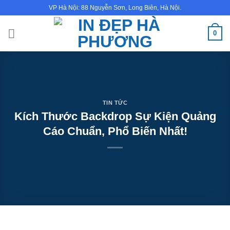
Bỏ
VP Hà Nội: 88 Nguyễn Sơn, Long Biên, Hà Nội.
qua
nội
0
dung
TIN TỨC
Kích Thước Backdrop Sự Kiện Quảng
Cáo Chuẩn, Phổ Biến Nhất!