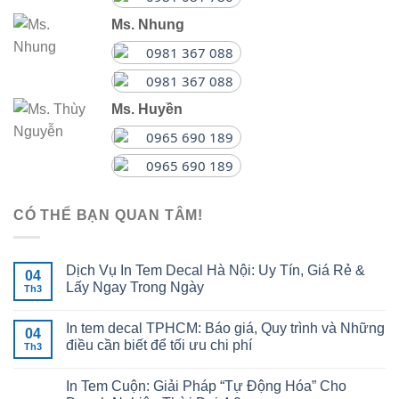
Ms. Nhung
0981 367 088
0981 367 088
Ms. Huyền
0965 690 189
0965 690 189
CÓ THỂ BẠN QUAN TÂM!
Dịch Vụ In Tem Decal Hà Nội: Uy Tín, Giá Rẻ &
04
Lấy Ngay Trong Ngày
Th3
In tem decal TPHCM: Báo giá, Quy trình và Những
04
điều cần biết để tối ưu chi phí
Th3
In Tem Cuộn: Giải Pháp “Tự Động Hóa” Cho