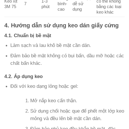
Keo xịt
1-3
có thể không
7
bình-
dễ sử
3M 75
phút
bằng các loại
cao
dụng
keo khác
4. Hướng dẫn sử dụng keo dán giấy cứng
4.1. Chuẩn bị bề mặt
Làm sạch và lau khô bề mặt cần dán.
Đảm bảo bề mặt không có bụi bẩn, dầu mỡ hoặc các
chất bẩn khác.
4.2. Áp dụng keo
Đối với keo dạng lỏng hoặc gel:
Mở nắp keo cẩn thận.
Sử dụng chổi hoặc que để phết một lớp keo
mỏng và đều lên bề mặt cần dán.
Đảm bảo phủ keo đều khắp bề mặt, đặc