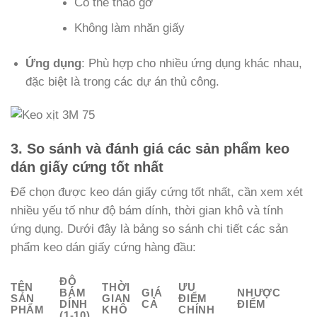
Có thể tháo gỡ
Không làm nhăn giấy
Ứng dụng
: Phù hợp cho nhiều ứng dụng khác nhau,
đặc biệt là trong các dự án thủ công.
3. So sánh và đánh giá các sản phẩm keo
dán giấy cứng tốt nhất
Để chọn được keo dán giấy cứng tốt nhất, cần xem xét
nhiều yếu tố như độ bám dính, thời gian khô và tính
ứng dụng. Dưới đây là bảng so sánh chi tiết các sản
phẩm keo dán giấy cứng hàng đầu:
ĐỘ
TÊN
THỜI
ƯU
BÁM
GIÁ
NHƯỢC
SẢN
GIAN
ĐIỂM
DÍNH
CẢ
ĐIỂM
PHẨM
KHÔ
CHÍNH
(1-10)