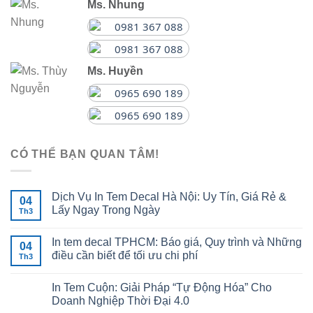
Ms. Nhung
0981 367 088
0981 367 088
Ms. Huyền
0965 690 189
0965 690 189
CÓ THỂ BẠN QUAN TÂM!
Dịch Vụ In Tem Decal Hà Nội: Uy Tín, Giá Rẻ &
04
Lấy Ngay Trong Ngày
Th3
In tem decal TPHCM: Báo giá, Quy trình và Những
04
điều cần biết để tối ưu chi phí
Th3
In Tem Cuộn: Giải Pháp “Tự Động Hóa” Cho
Doanh Nghiệp Thời Đại 4.0