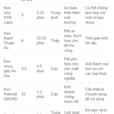
Keo
An toàn,
Có thể không
sữa
5-10
Trung
thân thiện
phù hợp với
9
ATM
phút
bình
môi
một số loại
Latex
trường
nhựa
Rất an
Keo
toàn, thích
thạch
10-15
Thời gian khô
8
Thấp
hợp cho
Thuận
phút
hơi lâu
đồ thủ
An
công
Rất phù
Keo
hợp cho
Giá thành cao
nhựa
3-5
9.5
Cao
sản xuất
hơn so với
giấy An
phút
công
các loại khác
Gia
nghiệp
Khô
Keo
Cần thiết bị
1-2
nhanh,
Hotmelt
10
Cao
chuyên dụng
phút
chống
KBOND
để sử dụng
nước tốt
Độ bám dính
Trung
Linh hoạt,