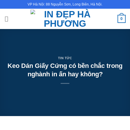
Bỏ
VP Hà Nội: 88 Nguyễn Sơn, Long Biên, Hà Nội.
qua
nội
0
dung
TIN TỨC
Keo Dán Giấy Cứng có bền chắc trong
nghành in ấn hay không?