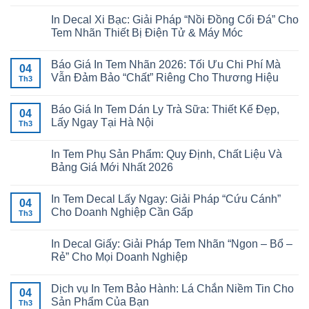
In Decal Xi Bạc: Giải Pháp “Nồi Đồng Cối Đá” Cho
Tem Nhãn Thiết Bị Điện Tử & Máy Móc
Báo Giá In Tem Nhãn 2026: Tối Ưu Chi Phí Mà
04
Vẫn Đảm Bảo “Chất” Riêng Cho Thương Hiệu
Th3
Báo Giá In Tem Dán Ly Trà Sữa: Thiết Kế Đẹp,
04
Lấy Ngay Tại Hà Nội
Th3
In Tem Phụ Sản Phẩm: Quy Định, Chất Liệu Và
Bảng Giá Mới Nhất 2026
In Tem Decal Lấy Ngay: Giải Pháp “Cứu Cánh”
04
Cho Doanh Nghiệp Cần Gấp
Th3
In Decal Giấy: Giải Pháp Tem Nhãn “Ngon – Bổ –
Rẻ” Cho Mọi Doanh Nghiệp
Dịch vụ In Tem Bảo Hành: Lá Chắn Niềm Tin Cho
04
Sản Phẩm Của Bạn
Th3