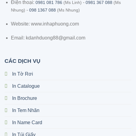
Điện thoại:
-
0981 081 786
(Ms Linh)
0981 367 088
(Ms
-
Nhung)
098 1367 088
(Ms Nhung)
Website: www.inhaphuong.com
Email: kdanhduong88@gmail.com
CÁC DỊCH VỤ
In Tờ Rơi
In Catalogue
In Brochure
In Tem Nhãn
In Name Card
In Túi Giấy