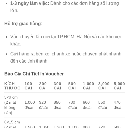
1-3 ngày làm việc:
Dành cho các đơn hàng số lượng
lớn.
Hỗ trợ giao hàng:
Vận chuyển tận nơi tại TP.HCM, Hà Nội và các khu vực
khác.
Gửi hàng ra bến xe, chành xe hoặc chuyển phát nhanh
đến các tỉnh thành.
Báo Giá Chi Tiết In Voucher
KÍCH
100
200
300
500
1,000
3,000
5,000
THƯỚC
CÁI
CÁI
CÁI
CÁI
CÁI
CÁI
CÁI
5×9 cm
(2 mặt
1,000
920
850
780
660
550
470
không
đ/cái
đ/cái
đ/cái
đ/cái
đ/cái
đ/cái
đ/cái
cán)
6×15 cm
(2 mặt
1,500
1,350
1,200
1,100
880
720
580