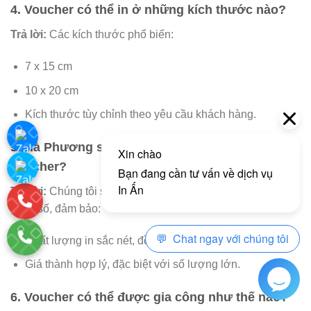
4.
Voucher có thể in ở những kích thước nào?
Trả lời:
Các kích thước phổ biến:
7 x 15 cm
10 x 20 cm
Kích thước tùy chỉnh theo yêu cầu khách hàng.
5.
Hà Phương sử dụng công nghệ in nào cho
voucher?
Trả lời:
Chúng tôi sử dụng công nghệ in Offset và in kỹ
thuật số, đảm bảo:
Chất lượng in sắc nét, đồng đều.
Giá thành hợp lý, đặc biệt với số lượng lớn.
6.
Voucher có thể được gia công như thế nào?