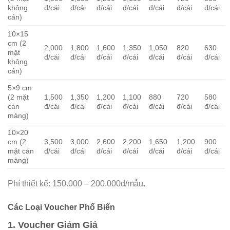
không
đ/cái
đ/cái
đ/cái
đ/cái
đ/cái
đ/cái
đ/cái
cán)
10×15
cm (2
2,000
1,800
1,600
1,350
1,050
820
630
mặt
đ/cái
đ/cái
đ/cái
đ/cái
đ/cái
đ/cái
đ/cái
không
cán)
5×9 cm
(2 mặt
1,500
1,350
1,200
1,100
880
720
580
cán
đ/cái
đ/cái
đ/cái
đ/cái
đ/cái
đ/cái
đ/cái
màng)
10×20
cm (2
3,500
3,000
2,600
2,200
1,650
1,200
900
mặt cán
đ/cái
đ/cái
đ/cái
đ/cái
đ/cái
đ/cái
đ/cái
màng)
Phí thiết kế: 150.000 – 200.000đ/mẫu.
Các Loại Voucher Phổ Biến
1. Voucher Giảm Giá