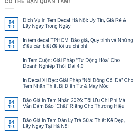
CÓ THỂ BẠN QUAN TÂM!
Dịch Vụ In Tem Decal Hà Nội: Uy Tín, Giá Rẻ &
04
Lấy Ngay Trong Ngày
Th3
In tem decal TPHCM: Báo giá, Quy trình và Những
04
điều cần biết để tối ưu chi phí
Th3
In Tem Cuộn: Giải Pháp “Tự Động Hóa” Cho
Doanh Nghiệp Thời Đại 4.0
In Decal Xi Bạc: Giải Pháp “Nồi Đồng Cối Đá” Cho
Tem Nhãn Thiết Bị Điện Tử & Máy Móc
Báo Giá In Tem Nhãn 2026: Tối Ưu Chi Phí Mà
04
Vẫn Đảm Bảo “Chất” Riêng Cho Thương Hiệu
Th3
Báo Giá In Tem Dán Ly Trà Sữa: Thiết Kế Đẹp,
04
Lấy Ngay Tại Hà Nội
Th3