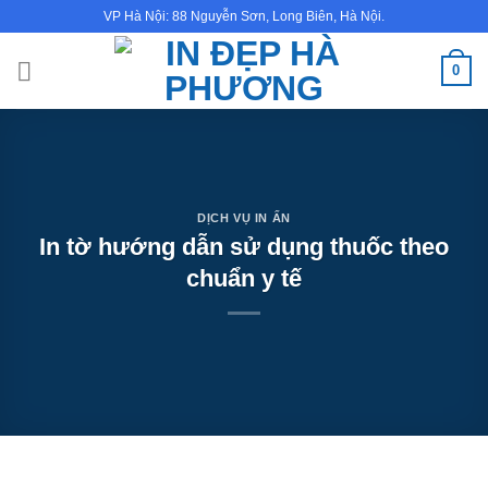
Bỏ
VP Hà Nội: 88 Nguyễn Sơn, Long Biên, Hà Nội.
qua
nội
0
dung
DỊCH VỤ IN ẤN
In tờ hướng dẫn sử dụng thuốc theo
chuẩn y tế