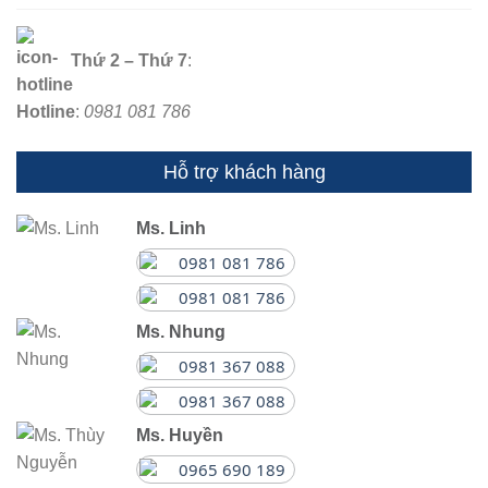
Thứ 2 – Thứ 7
:
Hotline
:
0981 081 786
Hỗ trợ khách hàng
Ms. Linh
0981 081 786
0981 081 786
Ms. Nhung
0981 367 088
0981 367 088
Ms. Huyền
0965 690 189