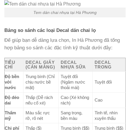
Tem dán chai nhựa tại Hà Phương
Bảng so sánh các loại Decal dán chai lọ
Để giúp bạn dễ dàng lựa chọn, In Hà Phương đã tổng
hợp bảng so sánh các đặc tính kỹ thuật dưới đây:
TIÊU
DECAL GIẤY
DECAL
DECAL
CHÍ
(CÁN MÀNG)
NHỰA SỮA
TRONG
Độ bền
Trung bình (Chỉ
Tuyệt đối
với
chịu nước bề
(Ngâm nước
Tuyệt đối
nước
mặt)
thoải mái)
Độ dẻo
Thấp (Dễ rách
Cao (Xé không
Cao
dai
nếu cố xé)
rách)
Thẩm
Màu sắc rực
Sang trọng,
Tinh tế, nhìn
mỹ
rỡ, rõ nét
bền màu
xuyên thấu
Chi phí
Thấp ($)
Trung bình ($$)
Trung bình ($$)