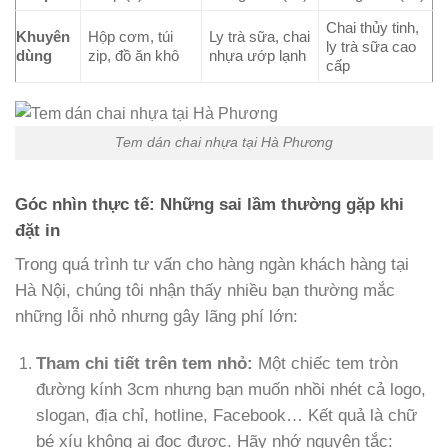
Chai thủy tinh,
Khuyên
Hộp cơm, túi
Ly trà sữa, chai
ly trà sữa cao
dùng
zip, đồ ăn khô
nhựa ướp lạnh
cấp
Tem dán chai nhựa tại Hà Phương
Góc nhìn thực tế: Những sai lầm thường gặp khi
đặt in
Trong quá trình tư vấn cho hàng ngàn khách hàng tại
Hà Nội, chúng tôi nhận thấy nhiều bạn thường mắc
những lỗi nhỏ nhưng gây lãng phí lớn:
Tham chi tiết trên tem nhỏ:
Một chiếc tem tròn
đường kính 3cm nhưng bạn muốn nhồi nhét cả logo,
slogan, địa chỉ, hotline, Facebook… Kết quả là chữ
bé xíu không ai đọc được. Hãy nhớ nguyên tắc: