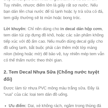
Tuy nhiên, nhược điểm lớn là giấy rất sợ nước. Nếu
bạn dán lên chai nước để tủ lạnh hoặc ly trà sữa có đá,
tem giấy thường sẽ bị mủn hoặc bong tróc.
Lời khuyên:
Chỉ nên dùng cho
in decal dán hộp cơm
,
tem dán túi zip đựng đồ khô, hoặc các sản phẩm không
tiếp xúc với độ ẩm cao. Nếu muốn dùng decal giấy cho
đồ uống lạnh, bắt buộc phải cán thêm một lớp màng
nilon (bóng hoặc mờ) để bảo vệ, tuy nhiên mép tem vẫn
có thể thấm nước theo thời gian.
2. Tem Decal Nhựa Sữa (Chống nước tuyệt
đối)
Được làm từ nhựa PVC mỏng màu trắng sữa. Đây là
“vua” của các loại tem dán đồ uống.
Ưu điểm:
Dai, xé không rách, ngâm trong thùng đá