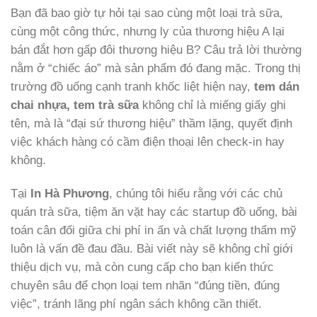
Bạn đã bao giờ tự hỏi tại sao cùng một loại trà sữa,
cùng một công thức, nhưng ly của thương hiệu A lại
bán đắt hơn gấp đôi thương hiệu B? Câu trả lời thường
nằm ở “chiếc áo” mà sản phẩm đó đang mặc. Trong thị
trường đồ uống cạnh tranh khốc liệt hiện nay,
tem dán
chai nhựa, tem trà sữa
không chỉ là miếng giấy ghi
tên, mà là “đại sứ thương hiệu” thầm lặng, quyết định
việc khách hàng có cầm điện thoại lên check-in hay
không.
Tại
In Hà Phương
, chúng tôi hiểu rằng với các chủ
quán trà sữa, tiệm ăn vặt hay các startup đồ uống, bài
toán cân đối giữa chi phí in ấn và chất lượng thẩm mỹ
luôn là vấn đề đau đầu. Bài viết này sẽ không chỉ giới
thiệu dịch vụ, mà còn cung cấp cho bạn kiến thức
chuyên sâu để chọn loại tem nhãn “đúng tiền, đúng
việc”, tránh lãng phí ngân sách không cần thiết.