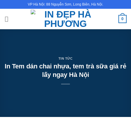
Bỏ
VP Hà Nội: 88 Nguyễn Sơn, Long Biên, Hà Nội.
qua
nội
0
dung
TIN TỨC
In Tem dán chai nhựa, tem trà sữa giá rẻ
lấy ngay Hà Nội