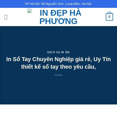
Bỏ
VP Hà Nội: 88 Nguyễn Sơn, Long Biên, Hà Nội.
qua
nội
0
dung
DỊCH VỤ IN ẤN
In Sổ Tay Chuyên Nghiệp giá rẻ, Uy Tín
thiết kế sổ tay theo yêu cầu,