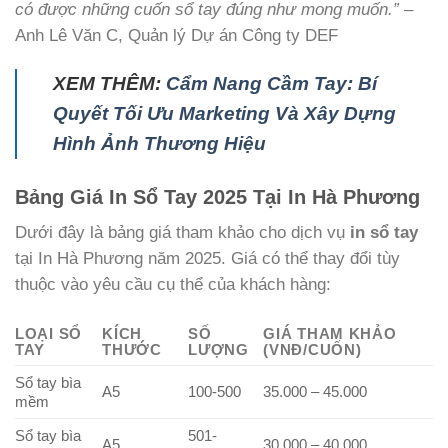
có được những cuốn sổ tay đúng như mong muốn.”
–
Anh Lê Văn C, Quản lý Dự án Công ty DEF
XEM THÊM:
Cẩm Nang Cầm Tay: Bí
Quyết Tối Ưu Marketing Và Xây Dựng
Hình Ảnh Thương Hiệu
Bảng Giá In Sổ Tay 2025 Tại In Hà Phương
Dưới đây là bảng giá tham khảo cho dịch vụ
in sổ tay
tại In Hà Phương năm 2025. Giá có thể thay đổi tùy
thuộc vào yêu cầu cụ thể của khách hàng:
LOẠI SỔ
KÍCH
SỐ
GIÁ THAM KHẢO
TAY
THƯỚC
LƯỢNG
(VNĐ/CUỐN)
Sổ tay bìa
A5
100-500
35.000 – 45.000
mềm
Sổ tay bìa
501-
A5
30.000 – 40.000