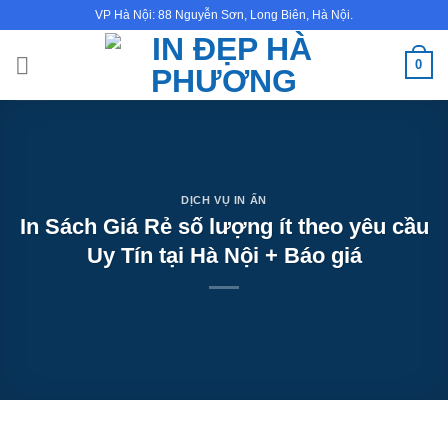
Bỏ
VP Hà Nội: 88 Nguyễn Sơn, Long Biên, Hà Nội.
qua
nội
0
dung
DỊCH VỤ IN ẤN
In Sách Giá Rẻ số lượng ít theo yêu cầu
Uy Tín tại Hà Nội + Báo giá