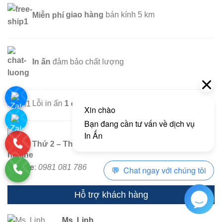
Miễn phí
giao hàng
bán kính 5 km
In ấn
đảm bảo chất lượng
Lỗi in ấn
1 đổi 1
trong vòng 7 ngày đầu tiên
Thứ 2 – Thứ 7
:
Hotline
:
0981 081 786
Hỗ trợ khách hàng
Ms. Linh