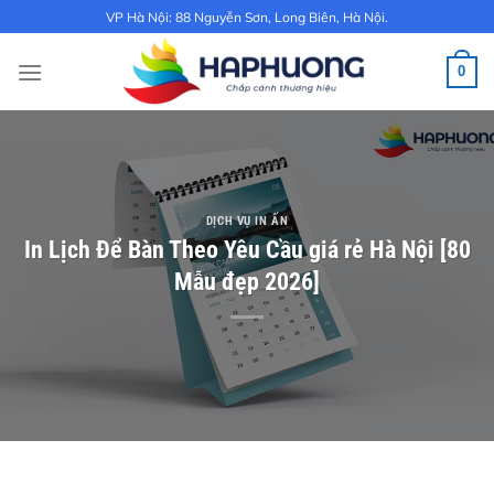
Bỏ
VP Hà Nội: 88 Nguyễn Sơn, Long Biên, Hà Nội.
qua
nội
0
dung
DỊCH VỤ IN ẤN
In Lịch Để Bàn Theo Yêu Cầu giá rẻ Hà Nội [80
Mẫu đẹp 2026]