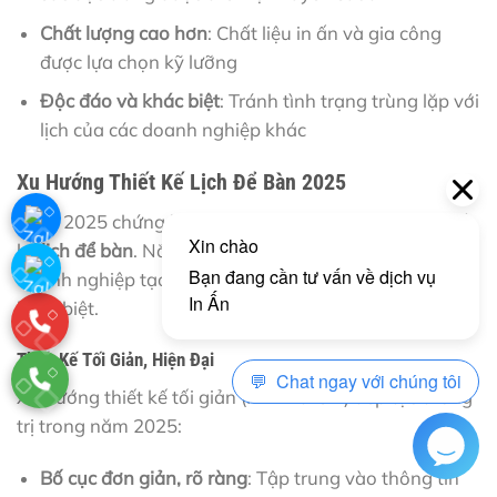
Chất lượng cao hơn
: Chất liệu in ấn và gia công
được lựa chọn kỹ lưỡng
Độc đáo và khác biệt
: Tránh tình trạng trùng lặp với
lịch của các doanh nghiệp khác
Xu Hướng Thiết Kế Lịch Để Bàn 2025
Năm 2025 chứng kiến nhiều xu hướng mới trong thiết
kế
lịch để bàn
. Nắm bắt những xu hướng này giúp
doanh nghiệp tạo ra sản phẩm hiện đại, thu hút và
khác biệt.
Thiết Kế Tối Giản, Hiện Đại
Xu hướng thiết kế tối giản (Minimalism) tiếp tục thống
trị trong năm 2025:
Bố cục đơn giản, rõ ràng
: Tập trung vào thông tin