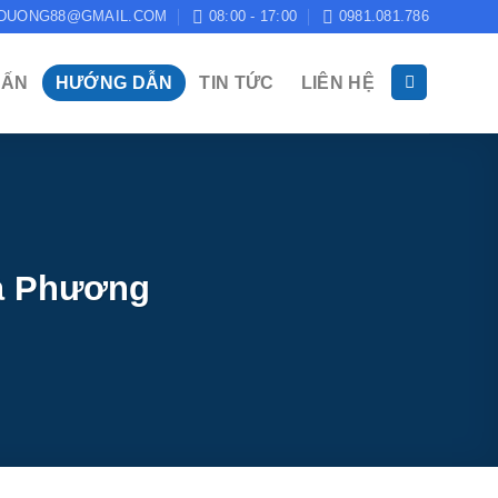
DUONG88@GMAIL.COM
08:00 - 17:00
0981.081.786
 ẤN
HƯỚNG DẪN
TIN TỨC
LIÊN HỆ
à Phương