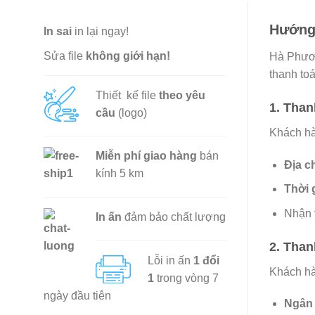
Hướng
In sai
in lại ngay!
Sửa file
không giới hạn!
Hà Phươn
thanh toán
Thiết kế file
theo yêu
1.
Than
cầu
(logo)
Khách hà
Miễn phí
giao hàng
bán
Địa ch
kính 5 km
Thời 
Nhận 
In ấn
đảm bảo chất lượng
2.
Than
Lỗi in ấn
1 đổi
Khách hà
1
trong vòng 7
ngày đầu tiên
Ngân