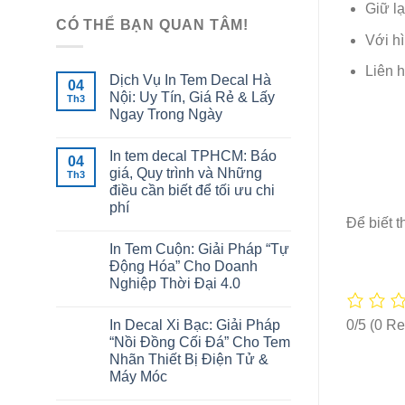
Giữ l
CÓ THỂ BẠN QUAN TÂM!
Với h
Liên h
Dịch Vụ In Tem Decal Hà
04
Nội: Uy Tín, Giá Rẻ & Lấy
Th3
Ngay Trong Ngày
In tem decal TPHCM: Báo
04
giá, Quy trình và Những
Th3
điều cần biết để tối ưu chi
phí
Để biết t
In Tem Cuộn: Giải Pháp “Tự
Động Hóa” Cho Doanh
Nghiệp Thời Đại 4.0
0/5
(0 Re
In Decal Xi Bạc: Giải Pháp
“Nồi Đồng Cối Đá” Cho Tem
Nhãn Thiết Bị Điện Tử &
Máy Móc