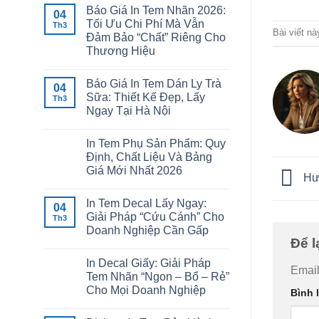
Báo Giá In Tem Nhãn 2026:
04
Tối Ưu Chi Phí Mà Vẫn
Th3
Bài viết n
Đảm Bảo “Chất” Riêng Cho
Thương Hiệu
Báo Giá In Tem Dán Ly Trà
04
Sữa: Thiết Kế Đẹp, Lấy
Th3
Ngay Tại Hà Nội
In Tem Phụ Sản Phẩm: Quy
Định, Chất Liệu Và Bảng
Giá Mới Nhất 2026
Hướ
In Tem Decal Lấy Ngay:
04
Giải Pháp “Cứu Cánh” Cho
Th3
Doanh Nghiệp Cần Gấp
Để l
In Decal Giấy: Giải Pháp
Email
Tem Nhãn “Ngon – Bổ – Rẻ”
Cho Mọi Doanh Nghiệp
Bình 