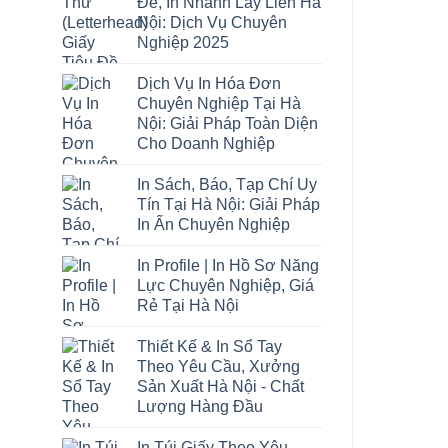
Đề, In Nhanh Lấy Liền Hà
Nội: Dịch Vụ Chuyên
Nghiệp 2025
Dịch Vụ In Hóa Đơn
Chuyên Nghiệp Tại Hà
Nội: Giải Pháp Toàn Diện
Cho Doanh Nghiệp
In Sách, Báo, Tạp Chí Uy
Tín Tại Hà Nội: Giải Pháp
In Ấn Chuyên Nghiệp
In Profile | In Hồ Sơ Năng
Lực Chuyên Nghiệp, Giá
Rẻ Tại Hà Nội
Thiết Kế & In Sổ Tay
Theo Yêu Cầu, Xưởng
Sản Xuất Hà Nội - Chất
Lượng Hàng Đầu
In Túi Giấy Theo Yêu