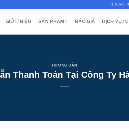
KDANH
GIỚI THIỆU
SẢN PHẨM
BÁO GIÁ
DỊCH VỤ IN
HƯỚNG DẪN
ẫn Thanh Toán Tại Công Ty H