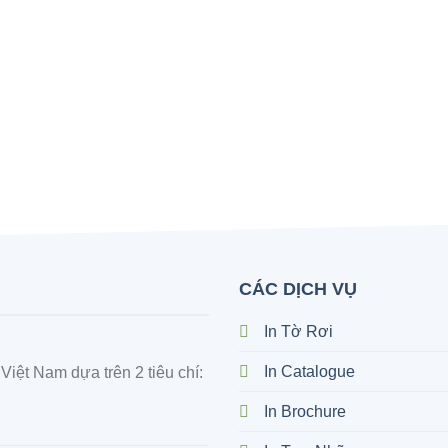
CÁC DỊCH VỤ
In Tờ Rơi
In Catalogue
iệt Nam dựa trên 2 tiêu chí:
In Brochure