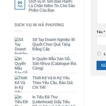
Dịch vụ In Tem Bảo Hành:
04
Lá Chắn Niềm Tin Cho Sản
Th3
Phẩm Của Bạn
DỊCH VỤ IN HÀ PHƯƠNG
Tên
*
Sổ Tay Doanh Nghiệp: Bí
Quyết Chọn Quà Tặng
Đẳng Cấp
L
In Quyển Mẫu Sàn Gỗ,
Sàn Nhựa (Catalogue Bìa
Cứng)
Thiết Kế Và In Kỷ Yếu
Theo Yêu Cầu, Báo Giá
Chi Tiết
In Tiêu Đề Thư
(Letterhead) Giấy Tiêu