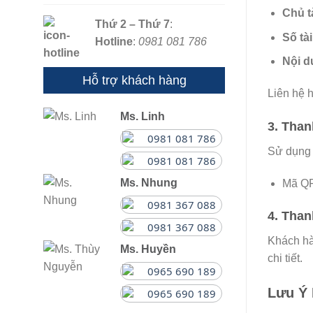
Chủ t
Thứ 2 – Thứ 7
:
Số tà
Hotline
:
0981 081 786
Nội d
Hỗ trợ khách hàng
Liên hệ 
Ms. Linh
3.
Than
0981 081 786
Sử dụng 
0981 081 786
Ms. Nhung
Mã QR
0981 367 088
4.
Than
0981 367 088
Khách hà
Ms. Huyền
chi tiết.
0965 690 189
Lưu Ý 
0965 690 189