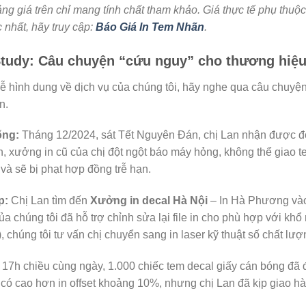
ng giá trên chỉ mang tính chất tham khảo. Giá thực tế phụ thuộ
 nhất, hãy truy cập:
Báo Giá In Tem Nhãn
.
tudy: Câu chuyện “cứu nguy” cho thương hiệu
ễ hình dung về dịch vụ của chúng tôi, hãy nghe qua câu chuyện
n.
ống:
Tháng 12/2024, sát Tết Nguyên Đán, chị Lan nhận được đơ
n, xưởng in cũ của chị đột ngột báo máy hỏng, không thể giao t
và sẽ bị phạt hợp đồng trễ hạn.
p:
Chị Lan tìm đến
Xưởng in decal Hà Nội
– In Hà Phương vào 
của chúng tôi đã hỗ trợ chỉnh sửa lại file in cho phù hợp với khổ
, chúng tôi tư vấn chị chuyển sang in laser kỹ thuật số chất lượ
17h chiều cùng ngày, 1.000 chiếc tem decal giấy cán bóng đã đ
có cao hơn in offset khoảng 10%, nhưng chị Lan đã kịp giao hàn