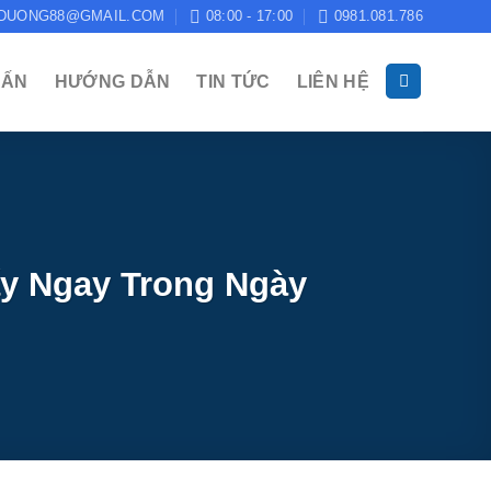
DUONG88@GMAIL.COM
08:00 - 17:00
0981.081.786
 ẤN
HƯỚNG DẪN
TIN TỨC
LIÊN HỆ
Lấy Ngay Trong Ngày