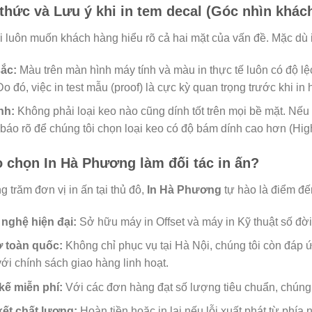
thức và Lưu ý khi in tem decal (Góc nhìn khác
i luôn muốn khách hàng hiểu rõ cả hai mặt của vấn đề. Mặc dù i
ắc:
Màu trên màn hình máy tính và màu in thực tế luôn có độ l
o đó, việc in test mẫu (proof) là cực kỳ quan trọng trước khi in 
nh:
Không phải loại keo nào cũng dính tốt trên mọi bề mặt. Nế
báo rõ để chúng tôi chọn loại keo có độ bám dính cao hơn (Hig
o chọn In Hà Phương làm đối tác in ấn?
 trăm đơn vị in ấn tại thủ đô,
In Hà Phương
tự hào là điểm đế
nghệ hiện đại:
Sở hữu máy in Offset và máy in Kỹ thuật số đời
ợ toàn quốc:
Không chỉ phục vụ tại Hà Nội, chúng tôi còn đáp
ới chính sách giao hàng linh hoạt.
 kế miễn phí:
Với các đơn hàng đạt số lượng tiêu chuẩn, chúng t
ết chất lượng:
Hoàn tiền hoặc in lại nếu lỗi xuất phát từ phía 