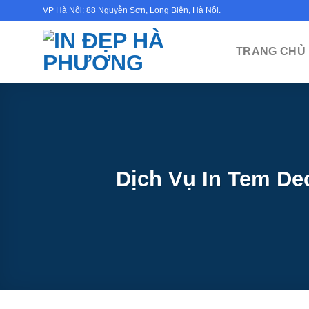
Bỏ
VP Hà Nội: 88 Nguyễn Sơn, Long Biên, Hà Nội.
qua
nội
TRANG CHỦ
dung
Dịch Vụ In Tem Dec