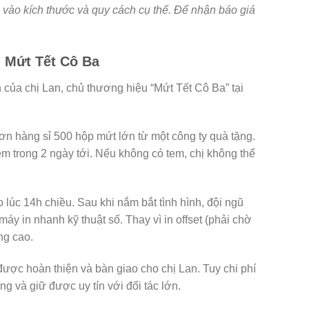
c vào kích thước và quy cách cụ thể. Để nhận báo giá
 Mứt Tết Cô Ba
 của chị Lan, chủ thương hiệu “Mứt Tết Cô Ba” tại
n hàng sỉ 500 hộp mứt lớn từ một công ty quà tặng.
em trong 2 ngày tới. Nếu không có tem, chị không thể
lúc 14h chiều. Sau khi nắm bắt tình hình, đội ngũ
 máy in nhanh kỹ thuật số. Thay vì in offset (phải chờ
ng cao.
ược hoàn thiện và bàn giao cho chị Lan. Tuy chi phí
g và giữ được uy tín với đối tác lớn.