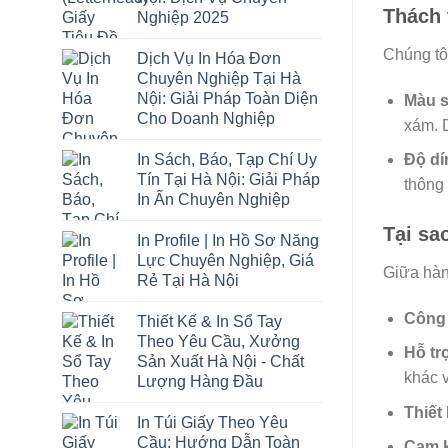
Thách 
Nghiệp 2025
Chúng tô
Dịch Vụ In Hóa Đơn
Chuyên Nghiệp Tại Hà
Nội: Giải Pháp Toàn Diện
Màu s
Cho Doanh Nghiệp
xám. D
In Sách, Báo, Tạp Chí Uy
Độ dí
Tín Tại Hà Nội: Giải Pháp
thông 
In Ấn Chuyên Nghiệp
Tại sa
In Profile | In Hồ Sơ Năng
Lực Chuyên Nghiệp, Giá
Giữa hàng
Rẻ Tại Hà Nội
Công 
Thiết Kế & In Sổ Tay
Theo Yêu Cầu, Xưởng
Hỗ tr
Sản Xuất Hà Nội - Chất
khác v
Lượng Hàng Đầu
Thiết
In Túi Giấy Theo Yêu
Cầu: Hướng Dẫn Toàn
Cam k