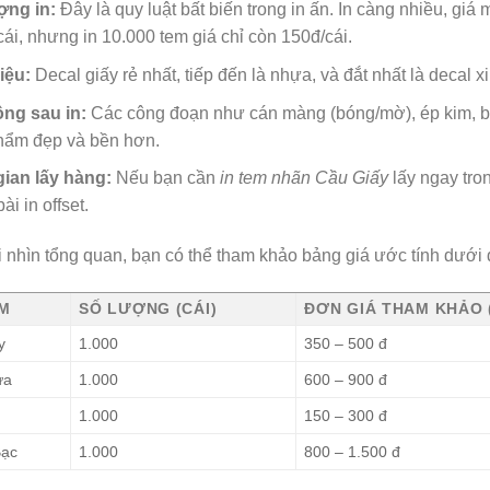
ợng in:
Đây là quy luật bất biến trong in ấn. In càng nhiều, giá 
ái, nhưng in 10.000 tem giá chỉ còn 150đ/cái.
iệu:
Decal giấy rẻ nhất, tiếp đến là nhựa, và đắt nhất là decal
ông sau in:
Các công đoạn như cán màng (bóng/mờ), ép kim, bế 
hẩm đẹp và bền hơn.
gian lấy hàng:
Nếu bạn cần
in tem nhãn Cầu Giấy
lấy ngay tron
ài in offset.
i nhìn tổng quan, bạn có thể tham khảo bảng giá ước tính dưới 
EM
SỐ LƯỢNG (CÁI)
ĐƠN GIÁ THAM KHẢO 
y
1.000
350 – 500 đ
ựa
1.000
600 – 900 đ
1.000
150 – 300 đ
Bạc
1.000
800 – 1.500 đ