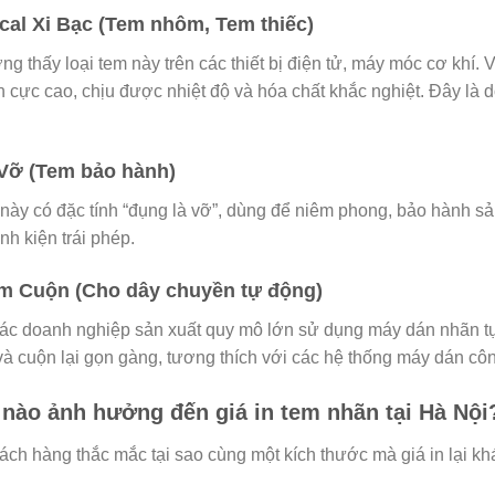
ecal Xi Bạc (Tem nhôm, Tem thiếc)
g thấy loại tem này trên các thiết bị điện tử, máy móc cơ khí.
ền cực cao, chịu được nhiệt độ và hóa chất khắc nghiệt. Đây l
 Vỡ (Tem bảo hành)
 này có đặc tính “đụng là vỡ”, dùng để niêm phong, bảo hành sả
inh kiện trái phép.
em Cuộn (Cho dây chuyền tự động)
các doanh nghiệp sản xuất quy mô lớn sử dụng máy dán nhãn t
và cuộn lại gọn gàng, tương thích với các hệ thống máy dán côn
 nào ảnh hưởng đến giá in tem nhãn tại Hà Nội
ch hàng thắc mắc tại sao cùng một kích thước mà giá in lại khá