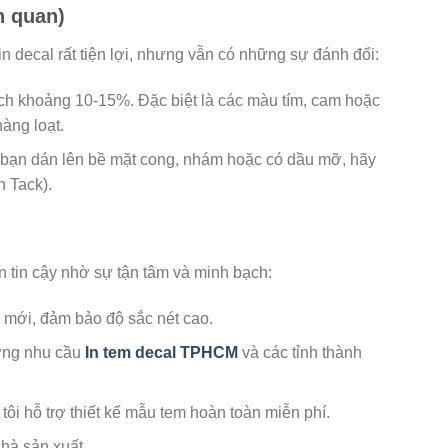
h quan)
n decal rất tiện lợi, nhưng vẫn có những sự đánh đổi:
ệch khoảng 10-15%. Đặc biệt là các màu tím, cam hoặc
hàng loạt.
u bạn dán lên bề mặt cong, nhám hoặc có dầu mỡ, hãy
h Tack).
n tin cậy nhờ sự tận tâm và minh bạch:
 mới, đảm bảo độ sắc nét cao.
 ứng nhu cầu
In tem decal TPHCM
và các tỉnh thành
ôi hỗ trợ thiết kế mẫu tem hoàn toàn miễn phí.
nhà sản xuất.