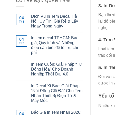
CÓ THỂ BẠN QUAN TÂM!
3. In D
Bạn thườn
Dịch Vụ In Tem Decal Hà
04
lại độ b
Nội: Uy Tín, Giá Rẻ & Lấy
Th3
Ngay Trong Ngày
nghệ.
In tem decal TPHCM: Báo
4. Tem
04
giá, Quy trình và Những
Th3
điều cần biết để tối ưu chi
Loại tem
phí
tráo đổi l
In Tem Cuộn: Giải Pháp “Tự
5. In T
Động Hóa” Cho Doanh
Nghiệp Thời Đại 4.0
Đối với 
được in 
In Decal Xi Bạc: Giải Pháp
“Nồi Đồng Cối Đá” Cho Tem
Yếu tố
Nhãn Thiết Bị Điện Tử &
Máy Móc
Nhiều khá
Báo Giá In Tem Nhãn 2026:
04