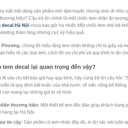
ra mắt một dòng sản phẩm mới tâm huyết, nhưng nhìn đi nhìn lại
hương hiệu? Câu trả lời chính là một chiếc tem nhãn ấn tượng. 
m decal Hà Nội
chưa bao giờ hạ nhiệt. Một chiếc tem nhỏ bé kh
arketing thầm lặng nhưng cực kỳ hiệu quả.
à Phương
, chúng tôi hiểu rằng tem nhãn không chỉ là giấy và 
ạn hiểu rõ các loại tem, cách tối ưu chi phí và quy trình in ấn c
o tem decal lại quan trọng đến vậy?
 đi vào chi tiết báo giá hay quy trình, hãy cùng trả lời câu hỏi
thuần là quy định bắt buộc của nhà nước về việc công bố thông
 còn mang lại những giá trị vô hình:
diện thương hiệu:
Một thiết kế tem độc đáo giúp khách hàng 
ệ hàng tại Hà Nội.
sự tin cậy:
Sản phẩm có tem nhãn đầy đủ, in ấn sắc nét luôn t