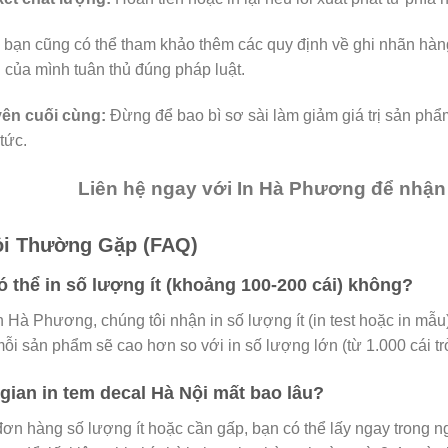
, bạn cũng có thể tham khảo thêm các quy định về ghi nhãn hàn
 của mình tuân thủ đúng pháp luật.
yên cuối cùng:
Đừng để bao bì sơ sài làm giảm giá trị sản phẩm
tức.
Liên hệ ngay với In Hà Phương để nhận t
ỏi Thường Gặp (FAQ)
có thể in số lượng ít (khoảng 100-200 cái) không?
n Hà Phương, chúng tôi nhận in số lượng ít (in test hoặc in mẫ
mỗi sản phẩm sẽ cao hơn so với in số lượng lớn (từ 1.000 cái trở
 gian in tem decal Hà Nội mất bao lâu?
ơn hàng số lượng ít hoặc cần gấp, bạn có thể lấy ngay trong ng