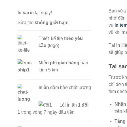
Bạn vừa 
In sai
in lại ngay!
nhớ đến t
Sửa file
không giới hạn!
vụ
In te
vũ khí m
Thiết kế file
theo yêu
Tại
In H
cầu
(logo)
sẽ giúp b
Miễn phí
giao hàng
bán
Tại sa
kính 5 km
Trước khi
chỉ đơn 
In ấn
đảm bảo chất lượng
tem decal
Nhận 
Lỗi in ấn
1 đổi
trên k
1
trong vòng 7 ngày đầu tiên
Tăng 