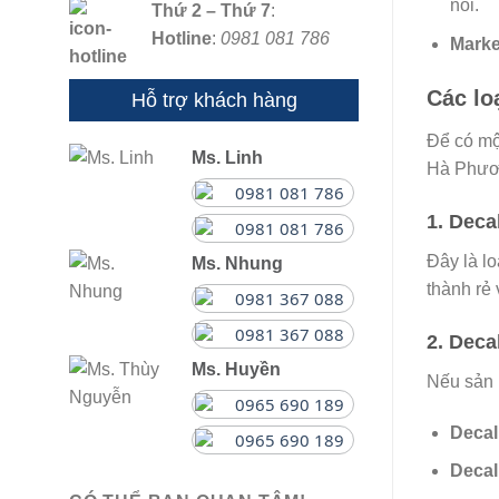
nổi.
Thứ 2 – Thứ 7
:
Hotline
:
0981 081 786
Marke
Các lo
Hỗ trợ khách hàng
Để có mộ
Ms. Linh
Hà Phươn
0981 081 786
1. Deca
0981 081 786
Đây là l
Ms. Nhung
thành rẻ
0981 367 088
0981 367 088
2. Deca
Ms. Huyền
Nếu sản 
0965 690 189
Decal
0965 690 189
Decal