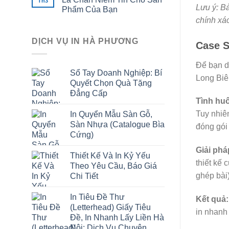
Th3
Lưu ý: Bả
Phẩm Của Bạn
chính xác
DỊCH VỤ IN HÀ PHƯƠNG
Case S
Để bạn d
Sổ Tay Doanh Nghiệp: Bí
Long Biê
Quyết Chọn Quà Tặng
Đẳng Cấp
Tình hu
Tuy nhiê
In Quyển Mẫu Sàn Gỗ,
Sàn Nhựa (Catalogue Bìa
đóng gói 
Cứng)
Giải phá
Thiết Kế Và In Kỷ Yếu
thiết kế 
Theo Yêu Cầu, Báo Giá
ghép bài)
Chi Tiết
In Tiêu Đề Thư
Kết quả:
(Letterhead) Giấy Tiêu
in nhanh 
Đề, In Nhanh Lấy Liền Hà
Nội: Dịch Vụ Chuyên