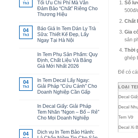
Tối Ưu Chi Phí Mà Vẫn
Số lư
Th3
Đảm Bảo “Chất” Riêng Cho
500đ/c
Thương Hiệu
Chất l
Báo Giá In Tem Dán Ly Trà
04
Gia c
Sữa: Thiết Kế Đẹp, Lấy
Th3
sản p
Ngay Tại Hà Nội
Thời 
In Tem Phụ Sản Phẩm: Quy
ghép b
Định, Chất Liệu Và Bảng
Giá Mới Nhất 2026
Để có cá
In Tem Decal Lấy Ngay:
04
Giải Pháp “Cứu Cánh” Cho
LOẠI T
Th3
Doanh Nghiệp Cần Gấp
Decal Giấ
In Decal Giấy: Giải Pháp
Decal Nh
Tem Nhãn “Ngon – Bổ – Rẻ”
Tem Vỡ
Cho Mọi Doanh Nghiệp
Decal Xi 
Dịch vụ In Tem Bảo Hành:
04
Lá Chắn Niềm Tin Cho Sản