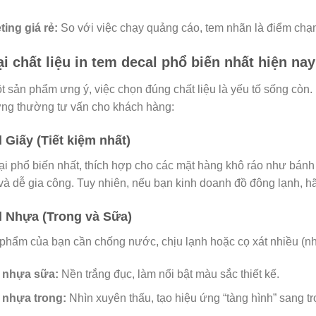
ting giá rẻ:
So với việc chạy quảng cáo, tem nhãn là điểm chạm 
ại chất liệu in tem decal phổ biến nhất hiện nay
t sản phẩm ưng ý, việc chọn đúng chất liệu là yếu tố sống còn.
g thường tư vấn cho khách hàng:
l Giấy (Tiết kiệm nhất)
oại phổ biến nhất, thích hợp cho các mặt hàng khô ráo như bán
 và dễ gia công. Tuy nhiên, nếu bạn kinh doanh đồ đông lạnh, h
l Nhựa (Trong và Sữa)
phẩm của bạn cần chống nước, chịu lạnh hoặc cọ xát nhiều (như 
 nhựa sữa:
Nền trắng đục, làm nổi bật màu sắc thiết kế.
 nhựa trong:
Nhìn xuyên thấu, tạo hiệu ứng “tàng hình” sang trọn