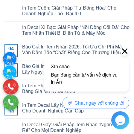
In Tem Cuộn: Giải Pháp “Tự Động Hóa” Cho
Doanh Nghiệp Thời Đại 4.0
In Decal Xi Bạc: Giải Pháp “Nồi Đồng Cối Đá” Cho
Tem Nhãn Thiết Bị Điện Tử & Máy Móc
Báo Giá In Tem Nhãn 2026: Tối Ưu Chi Phí Mà
04
Vẫn Đảm Bảo “Chất” Riêng Cho Thương Hiệu
Th3
Báo Giá In Tem Dán Ly Trà Sữa: Thiết Kế Đẹp,
04
Lấy Ngay Tại Hà Nội
Th3
In Tem Phụ Sản Phẩm: Quy Định, Chất Liệu Và
Bảng Giá Mới Nhất 2026
In Tem Decal Lấy Ngay: Giải Pháp “Cứu Cánh”
04
Cho Doanh Nghiệp Cần Gấp
Th3
In Decal Giấy: Giải Pháp Tem Nhãn “Ngon – Bổ –
Rẻ” Cho Mọi Doanh Nghiệp