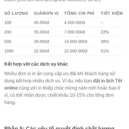
SỐ LƯỢNG
GIÁ/ĐƠN VỊ
TỔNG CHI PHÍ
TIẾT KIỆM
100
45.000đ
4.500.000đ
–
200
35.000đ
7.000.000đ
22%
500
28.000đ
14.000.000đ
38%
1000
22.000đ
22.000.000đ
51%
Kết hợp với các dịch vụ khác
Nhiều đơn vị in ấn cung cấp ưu đãi khi khách hàng sử
dụng kết hợp nhiều dịch vụ. Ví dụ, nếu bạn
đặt in lịch Tết
online
cùng với in thiệp chúc mừng năm mới hoặc bao lì
xì, có thể nhận được chiết khấu 10-15% cho tổng đơn
hàng.
Phần 5: Các yếu tố quyết định chất lượng