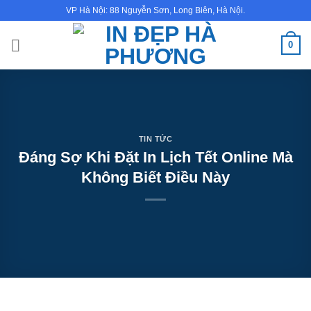
Bỏ
VP Hà Nội: 88 Nguyễn Sơn, Long Biên, Hà Nội.
qua
nội
0
dung
TIN TỨC
Đáng Sợ Khi Đặt In Lịch Tết Online Mà
Không Biết Điều Này