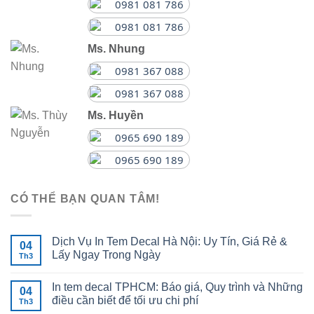
0981 081 786
0981 081 786
Ms. Nhung
0981 367 088
0981 367 088
Ms. Huyền
0965 690 189
0965 690 189
CÓ THỂ BẠN QUAN TÂM!
Dịch Vụ In Tem Decal Hà Nội: Uy Tín, Giá Rẻ &
04
Lấy Ngay Trong Ngày
Th3
In tem decal TPHCM: Báo giá, Quy trình và Những
04
điều cần biết để tối ưu chi phí
Th3