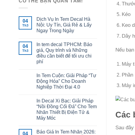
CÓ THỂ BẠN QUAN TÂM!
Thướ
Kéo
Dịch Vụ In Tem Decal Hà
04
Keo d
Nội: Uy Tín, Giá Rẻ & Lấy
Th3
Ngay Trong Ngày
Dây h
In tem decal TPHCM: Báo
04
Nếu bạn 
giá, Quy trình và Những
Th3
điều cần biết để tối ưu chi
phí
Máy t
Phần 
In Tem Cuộn: Giải Pháp “Tự
Động Hóa” Cho Doanh
Máy i
Nghiệp Thời Đại 4.0
In Decal Xi Bạc: Giải Pháp
“Nồi Đồng Cối Đá” Cho Tem
Nhãn Thiết Bị Điện Tử &
Các 
Máy Móc
Sau đây 
Báo Giá In Tem Nhãn 2026:
04