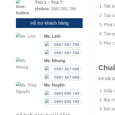
Thứ 2 – Thứ 7
:
Tiết 
Hotline
:
0981 081 786
Tạo r
Hỗ trợ khách hàng
Phát 
Tạo q
Ms. Linh
Học c
0981 081 786
0981 081 786
Ms. Nhung
Chuẩ
0981 367 088
0981 367 088
Để bắt đ
Ms. Huyền
Giấy 
0965 690 189
Bút ch
0965 690 189
Bút m