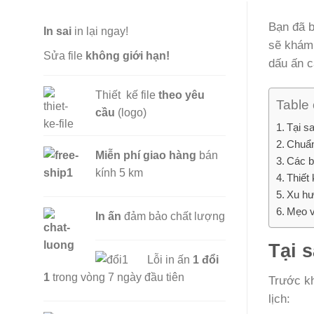
Bạn đã b
In sai
in lại ngay!
sẽ khám 
Sửa file
không giới hạn!
dấu ấn c
Thiết kế file
theo yêu
Table 
cầu
(logo)
Tại s
Chuẩn 
Miễn phí
giao hàng
bán
Các b
kính 5 km
Thiết 
Xu hư
Mẹo v
In ấn
đảm bảo chất lượng
Tại 
Lỗi in ấn
1 đổi
1
trong vòng 7 ngày đầu tiên
Trước kh
lịch: