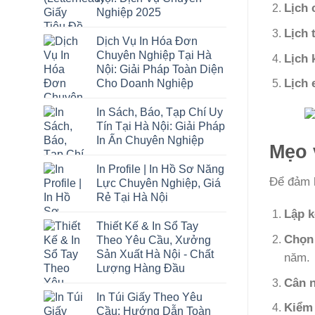
Lịch 
Nghiệp 2025
Lịch 
Dịch Vụ In Hóa Đơn
Chuyên Nghiệp Tại Hà
Lịch 
Nội: Giải Pháp Toàn Diện
Lịch 
Cho Doanh Nghiệp
In Sách, Báo, Tạp Chí Uy
Tín Tại Hà Nội: Giải Pháp
In Ấn Chuyên Nghiệp
Mẹo 
In Profile | In Hồ Sơ Năng
Để đảm b
Lực Chuyên Nghiệp, Giá
Rẻ Tại Hà Nội
Lập k
Thiết Kế & In Sổ Tay
Chọn 
Theo Yêu Cầu, Xưởng
Sản Xuất Hà Nội - Chất
năm.
Lượng Hàng Đầu
Cân n
In Túi Giấy Theo Yêu
Kiểm 
Cầu: Hướng Dẫn Toàn