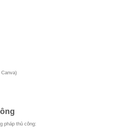
c Canva)
công
ng pháp thủ công: