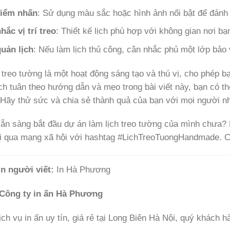
điểm nhấn
: Sử dụng màu sắc hoặc hình ảnh nổi bật để đánh
hắc vị trí treo
: Thiết kế lịch phù hợp với không gian nơi bạ
uản lịch
: Nếu làm lịch thủ công, cân nhắc phủ một lớp bảo 
 treo tường là một hoạt động sáng tạo và thú vị, cho phép 
h tuân theo hướng dẫn và mẹo trong bài viết này, bạn có thể
 Hãy thử sức và chia sẻ thành quả của bạn với mọi người n
ẵn sàng bắt đầu dự án làm lịch treo tường của mình chưa? 
i qua mạng xã hội với hashtag #LichTreoTuongHandmade. C
n người viết:
In Hà Phương
 Công ty in ấn Hà Phương
ịch vụ in ấn uy tín, giá rẻ tại Long Biên Hà Nội, quý khách 