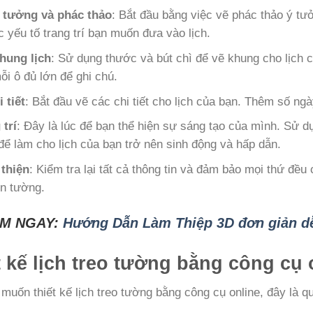
 tưởng và phác thảo
: Bắt đầu bằng việc vẽ phác thảo ý tư
c yếu tố trang trí bạn muốn đưa vào lịch.
hung lịch
: Sử dụng thước và bút chì để vẽ khung cho lịch 
ỗi ô đủ lớn để ghi chú.
 tiết
: Bắt đầu vẽ các chi tiết cho lịch của bạn. Thêm số ngà
 trí
: Đây là lúc để bạn thể hiện sự sáng tạo của mình. Sử d
để làm cho lịch của bạn trở nên sinh động và hấp dẫn.
thiện
: Kiểm tra lại tất cả thông tin và đảm bảo mọi thứ đề
ên tường.
M NGAY:
Hướng Dẫn Làm Thiệp 3D đơn giản dễ
t kế lịch treo tường bằng công cụ 
muốn thiết kế lịch treo tường bằng công cụ online, đây là qu