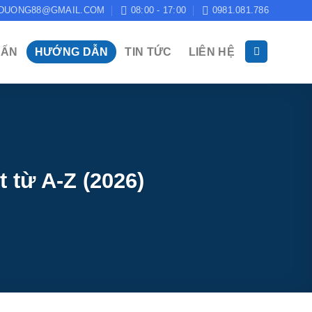
DUONG88@GMAIL.COM
08:00 - 17:00
0981.081.786
 ẤN
HƯỚNG DẪN
TIN TỨC
LIÊN HỆ
 từ A-Z (2026)