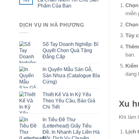
Th3
Chọn 
Phẩm Của Bạn
miễn 
Chọn
DỊCH VỤ IN HÀ PHƯƠNG
Tùy c
Sổ Tay Doanh Nghiệp: Bí
Thêm 
Quyết Chọn Quà Tặng
bạn.
Đẳng Cấp
Kiểm 
In Quyển Mẫu Sàn Gỗ,
dạng 
Sàn Nhựa (Catalogue Bìa
Cứng)
Thiết Kế Và In Kỷ Yếu
Theo Yêu Cầu, Báo Giá
Xu h
Chi Tiết
Khi làm 
In Tiêu Đề Thư
(Letterhead) Giấy Tiêu
Lịch 
Đề, In Nhanh Lấy Liền Hà
Nội: Dịch Vụ Chuyên