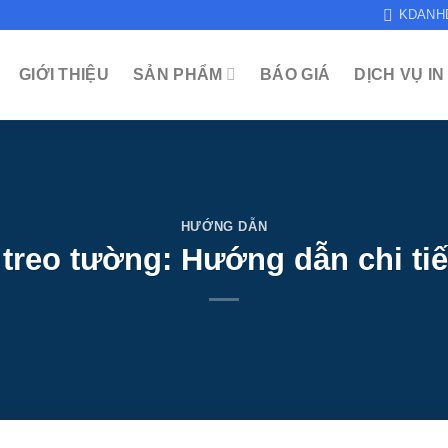
KDANH
GIỚI THIỆU
SẢN PHẨM
BÁO GIÁ
DỊCH VỤ IN
HƯỚNG DẪN
 treo tường: Hướng dẫn chi tiết