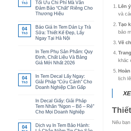
Tối Ưu Chi Phí Mà Vẫn
Th3
Lên ý
Đảm Bảo “Chất” Riêng Cho
Thương Hiệu
và cá
Tạo k
Báo Giá In Tem Dán Ly Trà
04
bảo m
Sữa: Thiết Kế Đẹp, Lấy
Th3
Ngay Tại Hà Nội
Vẽ chi
In Tem Phụ Sản Phẩm: Quy
Trang
Định, Chất Liệu Và Bảng
khác 
Giá Mới Nhất 2026
Hoàn 
In Tem Decal Lấy Ngay:
04
lịch l
Giải Pháp “Cứu Cánh” Cho
Th3
Doanh Nghiệp Cần Gấp
XE
In Decal Giấy: Giải Pháp
Tem Nhãn “Ngon – Bổ – Rẻ”
Thiế
Cho Mọi Doanh Nghiệp
Nếu bạn 
Dịch vụ In Tem Bảo Hành:
04
Lá Chắn Niềm Tin Cho Sản