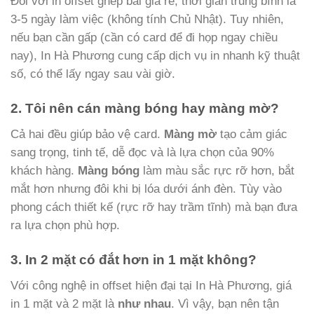
Đối với in offset ghép bài giá rẻ, thời gian trung bình là
3-5 ngày làm việc (không tính Chủ Nhật). Tuy nhiên,
nếu bạn cần gấp (cần có card để đi họp ngay chiều
nay), In Hà Phương cung cấp dịch vụ in nhanh kỹ thuật
số, có thể lấy ngay sau vài giờ.
2. Tôi nên cán màng bóng hay màng mờ?
Cả hai đều giúp bảo vệ card.
Màng mờ
tạo cảm giác
sang trọng, tinh tế, dễ đọc và là lựa chọn của 90%
khách hàng.
Màng bóng
làm màu sắc rực rỡ hơn, bắt
mắt hơn nhưng đôi khi bị lóa dưới ánh đèn. Tùy vào
phong cách thiết kế (rực rỡ hay trầm tĩnh) mà bạn đưa
ra lựa chọn phù hợp.
3. In 2 mặt có đắt hơn in 1 mặt không?
Với công nghệ in offset hiện đại tại In Hà Phương, giá
in 1 mặt và 2 mặt là
như nhau
. Vì vậy, bạn nên tận