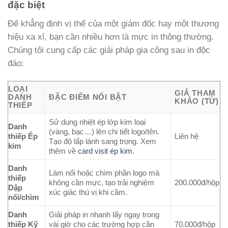
đặc biệt
Để khẳng định vị thế của một giám đốc hay một thương
hiệu xa xỉ, bạn cần nhiều hơn là mực in thông thường.
Chúng tôi cung cấp các giải pháp gia công sau in độc
đáo:
LOẠI
GIÁ THAM
DANH
ĐẶC ĐIỂM NỔI BẬT
KHẢO (TỪ)
THIẾP
Sử dụng nhiệt ép lớp kim loại
Danh
(vàng, bạc…) lên chi tiết logo/tên.
thiếp Ép
Liên hệ
Tạo độ lấp lánh sang trọng. Xem
kim
thêm về
card visit ép kim
.
Danh
Làm nổi hoặc chìm phần logo mà
thiếp
không cần mực, tạo trải nghiệm
200.000đ/hộp
Dập
xúc giác thú vị khi cầm.
nổi/chìm
Danh
Giải pháp in nhanh lấy ngay trong
thiếp Kỹ
vài giờ cho các trường hợp cần
70.000đ/hộp