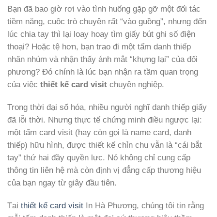
Bạn đã bao giờ rơi vào tình huống gặp gỡ một đối tác
tiềm năng, cuộc trò chuyện rất “vào guồng”, nhưng đến
lúc chia tay thì lại loay hoay tìm giấy bút ghi số điện
thoại? Hoặc tệ hơn, bạn trao đi một tấm danh thiếp
nhăn nhúm và nhận thấy ánh mắt “khựng lại” của đối
phương? Đó chính là lúc bạn nhận ra tầm quan trọng
của việc
thiết kế card visit
chuyên nghiệp.
Trong thời đại số hóa, nhiều người nghĩ danh thiếp giấy
đã lỗi thời. Nhưng thực tế chứng minh điều ngược lại:
một tấm card visit (hay còn gọi là name card, danh
thiếp) hữu hình, được thiết kế chỉn chu vẫn là “cái bắt
tay” thứ hai đầy quyền lực. Nó không chỉ cung cấp
thông tin liên hệ mà còn định vị đẳng cấp thương hiệu
của bạn ngay từ giây đầu tiên.
Tại
thiết kế card visit
In Hà Phương, chúng tôi tin rằng