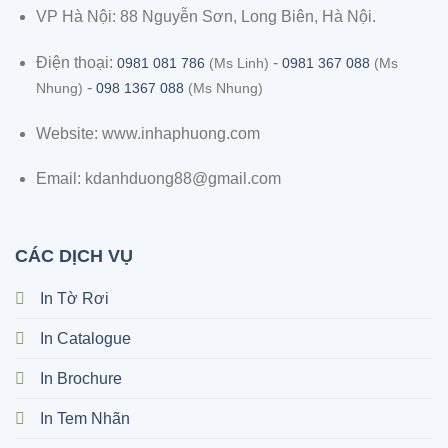
VP Hà Nội: 88 Nguyễn Sơn, Long Biên, Hà Nội.
Điện thoại:
-
0981 081 786
(Ms Linh)
0981 367 088
(Ms
-
Nhung)
098 1367 088
(Ms Nhung)
Website: www.inhaphuong.com
Email: kdanhduong88@gmail.com
CÁC DỊCH VỤ
In Tờ Rơi
In Catalogue
In Brochure
In Tem Nhãn