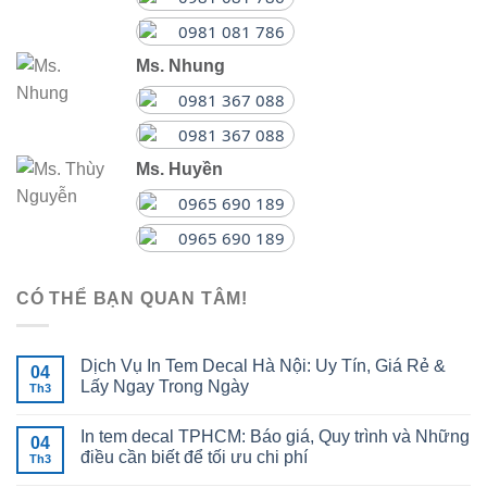
0981 081 786
Ms. Nhung
0981 367 088
0981 367 088
Ms. Huyền
0965 690 189
0965 690 189
CÓ THỂ BẠN QUAN TÂM!
Dịch Vụ In Tem Decal Hà Nội: Uy Tín, Giá Rẻ &
04
Lấy Ngay Trong Ngày
Th3
In tem decal TPHCM: Báo giá, Quy trình và Những
04
điều cần biết để tối ưu chi phí
Th3