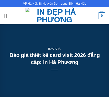
Bỏ
VP Hà Nội: 88 Nguyễn Sơn, Long Biên, Hà Nội.
qua
nội
0
dung
BÁO GIÁ
Báo giá thiết kế card visit 2026 đẳng
cấp: In Hà Phương