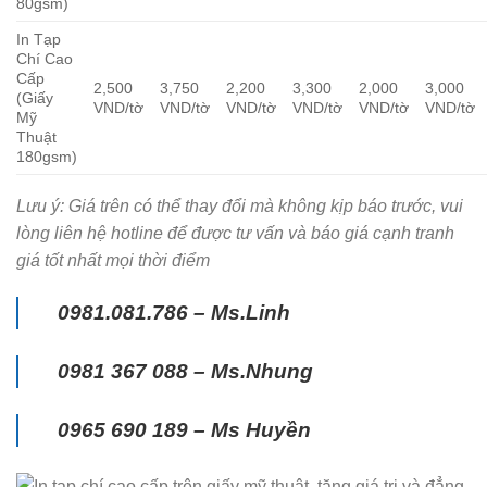
80gsm)
In Tạp
Chí Cao
Cấp
2,500
3,750
2,200
3,300
2,000
3,000
(Giấy
VND/tờ
VND/tờ
VND/tờ
VND/tờ
VND/tờ
VND/tờ
Mỹ
Thuật
180gsm)
Lưu ý: Giá trên có thể thay đổi mà không kịp báo trước, vui
lòng liên hệ hotline để được tư vấn và báo giá cạnh tranh
giá tốt nhất mọi thời điểm
0981.081.786 – Ms.Linh
0981 367 088 – Ms.Nhung
0965 690 189 – Ms Huyền