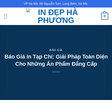
Bỏ
VP Hà Nội: 88 Nguyễn Sơn, Long Biên, Hà Nội.
qua
nội
0
dung
BÁO GIÁ
Báo Giá In Tạp Chí: Giải Pháp Toàn Diện
Cho Những Ấn Phẩm Đẳng Cấp