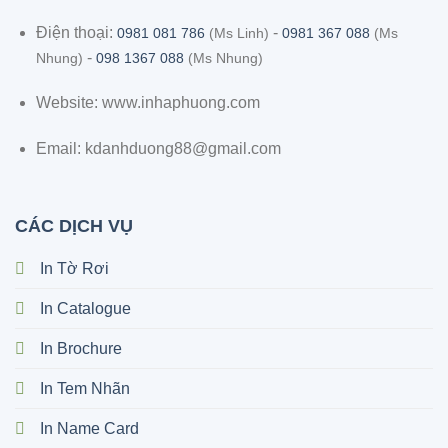
Điện thoại:
-
0981 081 786
(Ms Linh)
0981 367 088
(Ms
-
Nhung)
098 1367 088
(Ms Nhung)
Website: www.inhaphuong.com
Email: kdanhduong88@gmail.com
CÁC DỊCH VỤ
In Tờ Rơi
In Catalogue
In Brochure
In Tem Nhãn
In Name Card