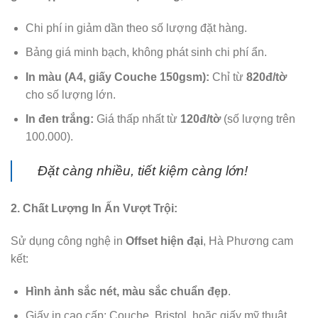
Chi phí in giảm dần theo số lượng đặt hàng.
Bảng giá minh bạch, không phát sinh chi phí ẩn.
In màu (A4, giấy Couche 150gsm):
Chỉ từ
820đ/tờ
cho số lượng lớn.
In đen trắng:
Giá thấp nhất từ
120đ/tờ
(số lượng trên
100.000).
Đặt càng nhiều, tiết kiệm càng lớn!
2. Chất Lượng In Ấn Vượt Trội:
Sử dụng công nghệ in
Offset hiện đại
, Hà Phương cam
kết:
Hình ảnh sắc nét, màu sắc chuẩn đẹp
.
Giấy in cao cấp: Couche, Bristol, hoặc giấy mỹ thuật