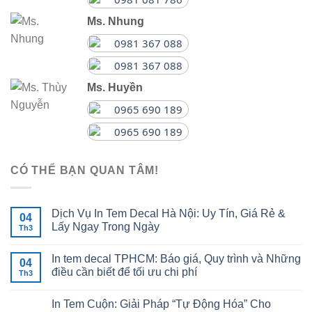
Ms. Nhung
0981 367 088
0981 367 088
Ms. Huyền
0965 690 189
0965 690 189
CÓ THỂ BẠN QUAN TÂM!
Dịch Vụ In Tem Decal Hà Nội: Uy Tín, Giá Rẻ &
04
Lấy Ngay Trong Ngày
Th3
In tem decal TPHCM: Báo giá, Quy trình và Những
04
điều cần biết để tối ưu chi phí
Th3
In Tem Cuộn: Giải Pháp “Tự Động Hóa” Cho