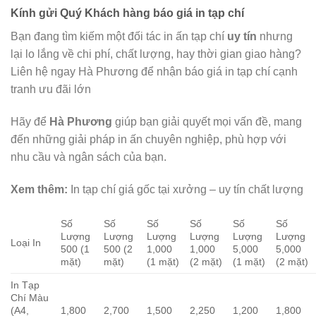
Kính gửi Quý Khách hàng báo giá in tạp chí
Bạn đang tìm kiếm một đối tác in ấn tạp chí
uy tín
nhưng
lại lo lắng về chi phí, chất lượng, hay thời gian giao hàng?
Liên hệ ngay Hà Phương để nhận báo giá in tạp chí cạnh
tranh ưu đãi lớn
Hãy để
Hà Phương
giúp bạn giải quyết mọi vấn đề, mang
đến những giải pháp in ấn chuyên nghiệp, phù hợp với
nhu cầu và ngân sách của bạn.
Xem thêm:
In tạp chí giá gốc tại xưởng – uy tín chất lượng
Số
Số
Số
Số
Số
Số
Lượng
Lượng
Lượng
Lượng
Lượng
Lượng
Loại In
500 (1
500 (2
1,000
1,000
5,000
5,000
mặt)
mặt)
(1 mặt)
(2 mặt)
(1 mặt)
(2 mặt)
In Tạp
Chí Màu
(A4,
1,800
2,700
1,500
2,250
1,200
1,800