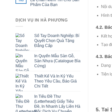
Th3
Phẩm Của Bạn
Nội du
Hình t
DỊCH VỤ IN HÀ PHƯƠNG
4.2. B
Sổ Tay Doanh Nghiệp: Bí
Kết hợ
Quyết Chọn Quà Tặng
Tạo đ
Đẳng Cấp
In Quyển Mẫu Sàn Gỗ,
4.3. Bá
Sàn Nhựa (Catalogue Bìa
Dạng 
Cứng)
Tiện l
Thiết Kế Và In Kỷ Yếu
Theo Yêu Cầu, Báo Giá
Chi Tiết
In Tiêu Đề Thư
(Letterhead) Giấy Tiêu
Đề, In Nhanh Lấy Liền Hà
5. Tại
Nội: Dịch Vụ Chuyên