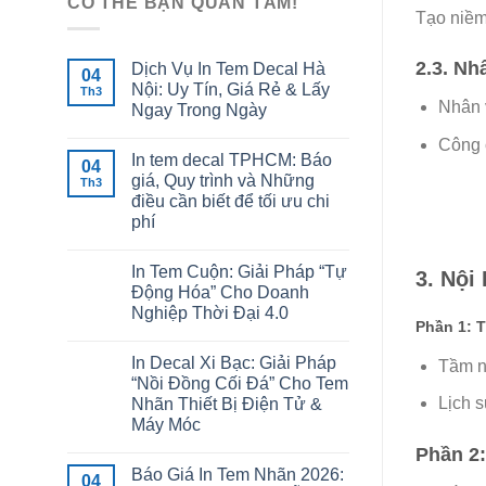
CÓ THỂ BẠN QUAN TÂM!
Tạo niềm 
2.3. N
Dịch Vụ In Tem Decal Hà
04
Nội: Uy Tín, Giá Rẻ & Lấy
Th3
Nhân 
Ngay Trong Ngày
Công c
In tem decal TPHCM: Báo
04
giá, Quy trình và Những
Th3
điều cần biết để tối ưu chi
phí
In Tem Cuộn: Giải Pháp “Tự
3. Nội
Động Hóa” Cho Doanh
Nghiệp Thời Đại 4.0
Phần 1: 
In Decal Xi Bạc: Giải Pháp
Tầm nh
“Nồi Đồng Cối Đá” Cho Tem
Lịch s
Nhãn Thiết Bị Điện Tử &
Máy Móc
Phần 2
Báo Giá In Tem Nhãn 2026:
04