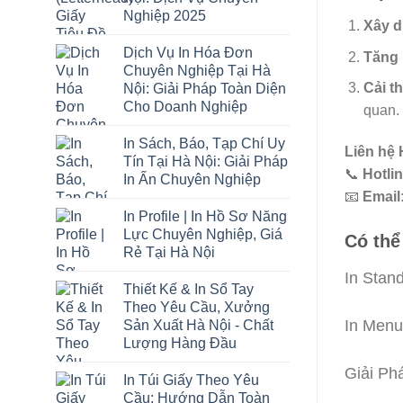
Nghiệp 2025
Xây d
Dịch Vụ In Hóa Đơn
Tăng 
Chuyên Nghiệp Tại Hà
Cải t
Nội: Giải Pháp Toàn Diện
Cho Doanh Nghiệp
quan.
In Sách, Báo, Tạp Chí Uy
Liên hệ 
Tín Tại Hà Nội: Giải Pháp
📞
Hotlin
In Ấn Chuyên Nghiệp
📧
Email
In Profile | In Hồ Sơ Năng
Lực Chuyên Nghiệp, Giá
Có thể
Rẻ Tại Hà Nội
In Stan
Thiết Kế & In Sổ Tay
Theo Yêu Cầu, Xưởng
In Menu
Sản Xuất Hà Nội - Chất
Lượng Hàng Đầu
Giải Ph
In Túi Giấy Theo Yêu
Cầu: Hướng Dẫn Toàn