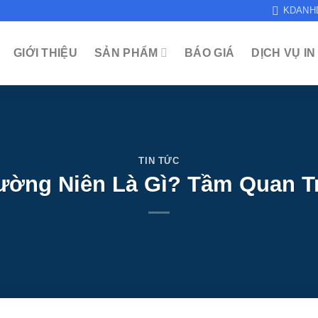
KDANH
GIỚI THIỆU
SẢN PHẨM
BÁO GIÁ
DỊCH VỤ IN
TIN TỨC
ường Niên Là Gì? Tầm Quan Tr