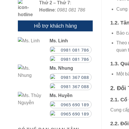
Thứ 2 – Thứ 7
:
Cung c
Hotline
:
0981 081 786
1.2. Tă
Hỗ trợ khách hàng
Báo cá
Ms. Linh
Theo 
0981 081 786
quan t
0981 081 786
1.3. Q
Ms. Nhung
Một bá
0981 367 088
0981 367 088
2. Đối
Ms. Huyền
2.1. C
0965 690 189
Cung cấp 
0965 690 189
2.2. Đố