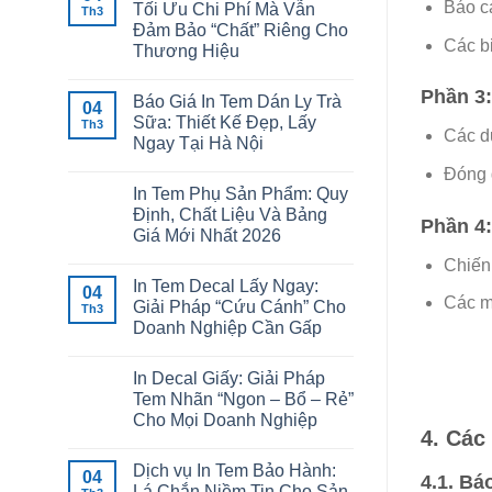
Báo cá
Tối Ưu Chi Phí Mà Vẫn
Th3
Đảm Bảo “Chất” Riêng Cho
Các b
Thương Hiệu
Phần 3:
Báo Giá In Tem Dán Ly Trà
04
Sữa: Thiết Kế Đẹp, Lấy
Th3
Các d
Ngay Tại Hà Nội
Đóng 
In Tem Phụ Sản Phẩm: Quy
Định, Chất Liệu Và Bảng
Phần 4
Giá Mới Nhất 2026
Chiến 
In Tem Decal Lấy Ngay:
04
Các mụ
Giải Pháp “Cứu Cánh” Cho
Th3
Doanh Nghiệp Cần Gấp
In Decal Giấy: Giải Pháp
Tem Nhãn “Ngon – Bổ – Rẻ”
Cho Mọi Doanh Nghiệp
4. Các
Dịch vụ In Tem Bảo Hành:
04
4.1. B
Lá Chắn Niềm Tin Cho Sản