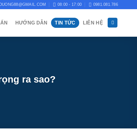
DUONG88@GMAIL.COM
08:00 - 17:00
0981.081.786
 ẤN
HƯỚNG DẪN
TIN TỨC
LIÊN HỆ
ọng ra sao?