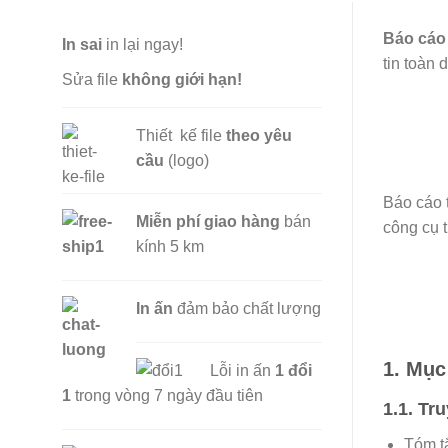
Báo cáo
In sai
in lại ngay!
tin toàn 
Sửa file
không giới hạn!
Thiết kế file
theo yêu
cầu
(logo)
Báo cáo 
Miễn phí
giao hàng
bán
công cụ 
kính 5 km
In ấn
đảm bảo chất lượng
1. Mục
Lỗi in ấn
1 đổi
1
trong vòng 7 ngày đầu tiên
1.1. Tr
Tóm tắ