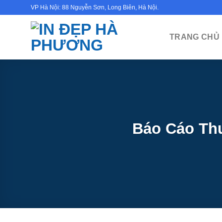
Bỏ
VP Hà Nội: 88 Nguyễn Sơn, Long Biên, Hà Nội.
qua
nội
TRANG CHỦ
dung
Báo Cáo Th