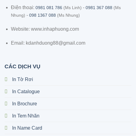
Điện thoại:
-
0981 081 786
(Ms Linh)
0981 367 088
(Ms
-
Nhung)
098 1367 088
(Ms Nhung)
Website: www.inhaphuong.com
Email: kdanhduong88@gmail.com
CÁC DỊCH VỤ
In Tờ Rơi
In Catalogue
In Brochure
In Tem Nhãn
In Name Card