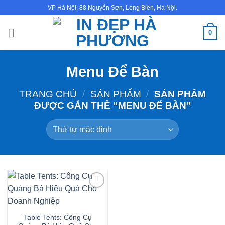
Bỏ
VP Hà Nội: 88 Nguyễn Sơn, Long Biên, Hà Nội.
qua
nội
0
dung
Menu Để Bàn
TRANG CHỦ
/
SẢN PHẨM
/
SẢN PHẨM
ĐƯỢC GẮN THẺ “MENU ĐỂ BÀN”
Table Tents: Công Cụ