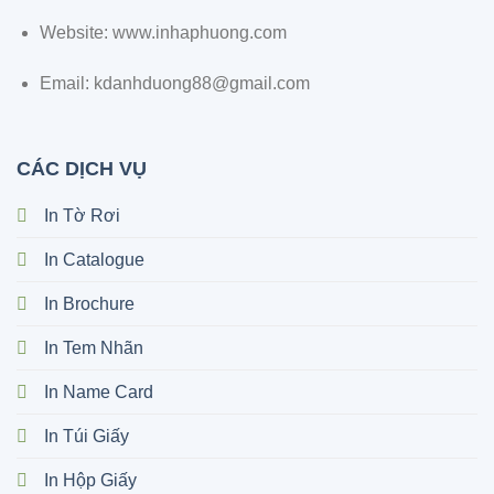
Website: www.inhaphuong.com
Email: kdanhduong88@gmail.com
CÁC DỊCH VỤ
In Tờ Rơi
In Catalogue
In Brochure
In Tem Nhãn
In Name Card
In Túi Giấy
In Hộp Giấy