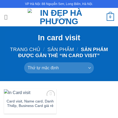
Bỏ
VP Hà Nội: 88 Nguyễn Sơn, Long Biên, Hà Nội.
qua
nội
0
dung
In card visit
TRANG CHỦ
/
SẢN PHẨM
/
SẢN PHẨM
ĐƯỢC GẮN THẺ “IN CARD VISIT”
Card visit, Name card, Danh
Thiếp, Business Card giá rẻ