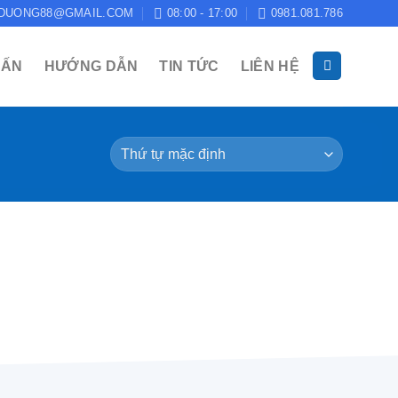
DUONG88@GMAIL.COM
08:00 - 17:00
0981.081.786
 ẤN
HƯỚNG DẪN
TIN TỨC
LIÊN HỆ