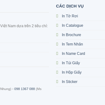
CÁC DỊCH VỤ
In Tờ Rơi
In Catalogue
iệt Nam dựa trên 2 tiêu chí:
In Brochure
In Tem Nhãn
In Name Card
In Túi Giấy
In Hộp Giấy
In Sticker
-
 Nhung)
098 1367 088
(Ms