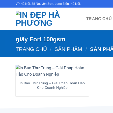
Bỏ
VP Hà Nội: 88 Nguyễn Sơn, Long Biên, Hà Nội.
qua
nội
TRANG CHỦ
dung
giấy Fort 100gsm
TRANG CHỦ
/
SẢN PHẨM
/
SẢN PHẨ
In Bao Thư Trung – Giải Pháp Hoàn Hảo
Cho Doanh Nghiệp