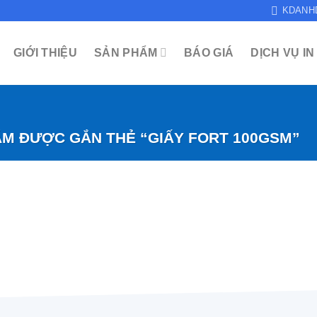
KDANH
GIỚI THIỆU
SẢN PHẨM
BÁO GIÁ
DỊCH VỤ IN
M ĐƯỢC GẮN THẺ “GIẤY FORT 100GSM”