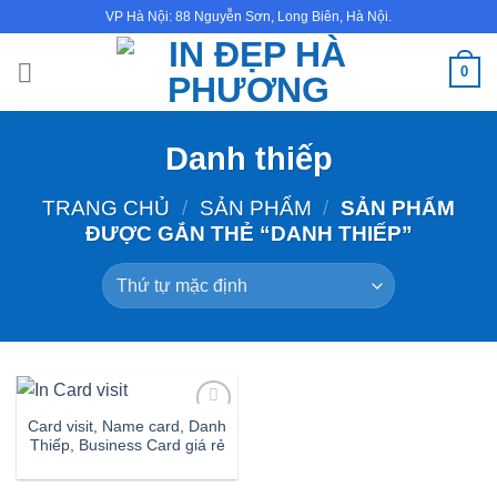
Bỏ
VP Hà Nội: 88 Nguyễn Sơn, Long Biên, Hà Nội.
qua
nội
0
dung
Danh thiếp
TRANG CHỦ
/
SẢN PHẨM
/
SẢN PHẨM
ĐƯỢC GẮN THẺ “DANH THIẾP”
Card visit, Name card, Danh
Thiếp, Business Card giá rẻ