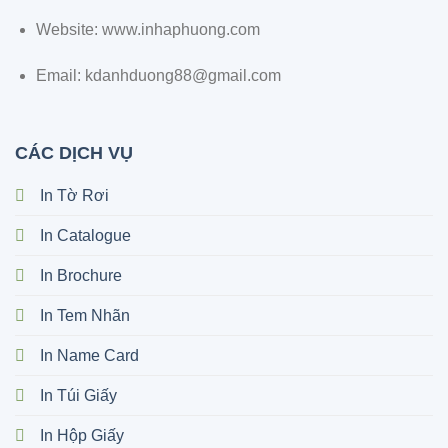
Website: www.inhaphuong.com
Email: kdanhduong88@gmail.com
CÁC DỊCH VỤ
In Tờ Rơi
In Catalogue
In Brochure
In Tem Nhãn
In Name Card
In Túi Giấy
In Hộp Giấy